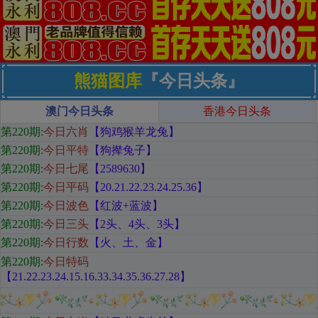
熊猫图库
『今日头条』
澳门今日头条
香港今日头条
第220期
:
今日六肖
【狗鸡猴羊龙兔
】
第220期:
今日平特
【狗撵兔子
】
第220期:
今日七尾
【2589630
】
第220期:
今日平码
【
20.21.22.23.24.25.36
】
第220期:
今日波色
【红
波+蓝波
】
第220期:
今日三头
【
2头、4头、3头
】
第220期:
今日行数
【火
、土、金
】
第220期:
今日特码
【21.22.23.24.15.16.33.34.35.36.27.28
】