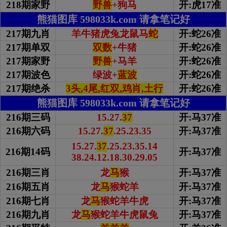
218期家野
野兽
+狗马
开:虎17准
熊猫图库 598033k.com 请拿笔记好
217期九肖
羊牛猪虎兔龙鼠马
蛇
开:蛇26准
217期单双
双数
+牛猪
开:蛇26准
217期家野
野兽
+马羊
开:蛇26准
217期波色
绿波+
蓝波
开:蛇26准
217期绝杀
3头,4尾,红双,鸡肖,土行
开:蛇26准
熊猫图库 598033k.com 请拿笔记好
216期三码
15.27.
37
开:马37准
216期六码
15.27.
37
.25.23.35
开:马37准
15.27.
37
.25.23.35.14
216期14码
开:马37准
38.24.12.18.30.29.05
216期三肖
龙
马
猴
开:马37准
216期五肖
龙
马
猴蛇羊
开:马37准
216期七肖
龙
马
猴蛇羊牛虎
开:马37准
216期九肖
龙
马
猴蛇羊牛虎鼠兔
开:马37准