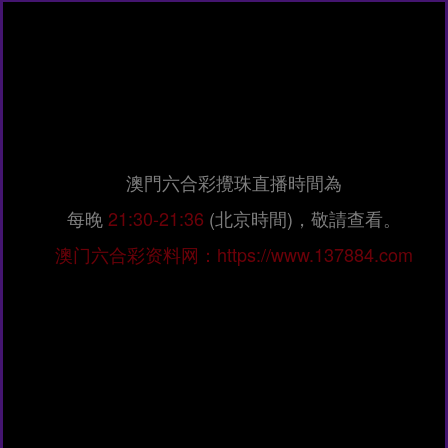
澳門六合彩攪珠直播時間為
每晚
21:30-21:36
(北京時間)，敬請查看。
澳门六合彩资料网：https://www.137884.com