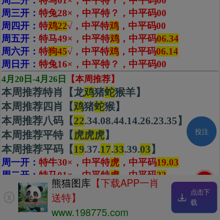
周二开：
特马01
×
，中平特？，中平码00
周三开：
特兔28
×
，中平特？，中平码00
周四开：
特
鸡22
√
，中平特
鸡
，
中平码
00
周五开：
特马49
×
，中平特
鸡
，中平码
06.34
周六开：
特
狗45
√
，中平特
鸡
，
中平码
06.14
周日开：
特兔16×，中平特？，中平码00
4月20日-4月26日
【本周推荐】
本周推荐特肖【龙
鸡
猪
蛇
猴羊】
本周推荐四肖【
鸡
猪
蛇
猴】
本周推荐八码【
22
.34.08.44.14.26.23.35】
投注
本周推荐平特【
虎虎虎
】
本周推荐平码【
19
.37.
17
.
33
.39.
03
】
周一开：
特牛30×，中平特
虎
，中平码
19.03
周二开：
特马01×，中平特
虎
，中平码
33
刷新
熊猫图库
【下载APP一肖
周三开：
特狗09×，中平特
？
，中平码
19
点击下
送特】
X
周四开：
特
蛇02
√
，中平特
虎
，
中平码
17
载
www.198775.com
周五开：
特牛30×，中平特
虎
，中平码
00