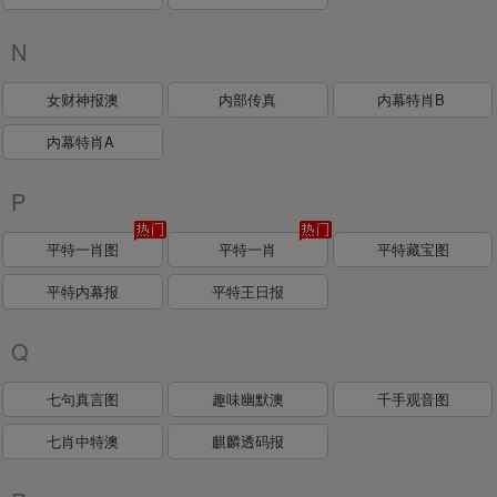
N
女财神报澳
内部传真
内幕特肖B
内幕特肖A
P
平特一肖图
平特一肖
平特藏宝图
平特内幕报
平特王日报
Q
七句真言图
趣味幽默澳
千手观音图
七肖中特澳
麒麟透码报