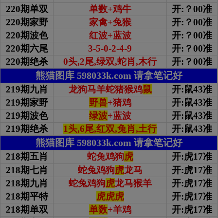
220期单双
单数+鸡牛
开:？00准
220期家野
家禽+兔猴
开:？00准
220期波色
红波+蓝波
开:？00准
220期
六尾
3-5-0-2-4-9
开:？00准
220期绝杀
0头,2尾,绿双,蛇肖,木行
开:？00准
熊猫图库 598033k.com 请拿笔记好
219期九肖
龙狗马羊蛇猪猴鸡
鼠
开:鼠43准
219期家野
野兽
+猪鸡
开:鼠43准
219期波色
绿波
+蓝波
开:鼠43准
219期绝杀
1头,6尾,红双,兔肖,土行
开:鼠43准
熊猫图库 598033k.com 请拿笔记好
218期五肖
蛇兔鸡狗
虎
开:虎17准
218期七肖
蛇兔鸡狗
虎
龙马
开:虎17准
218期九肖
蛇兔鸡狗
虎
龙马猴羊
开:虎17准
218期平特
虎虎虎
开:虎17准
218期单双
单数
+羊鸡
开:虎17准