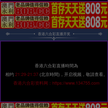
香港六合彩直播开奖
香港六合彩直播時間為
相约
21:29-21:37
(北京時間)，开启视频，敬請查看。
香港六合彩资料网：https://www.134755.com