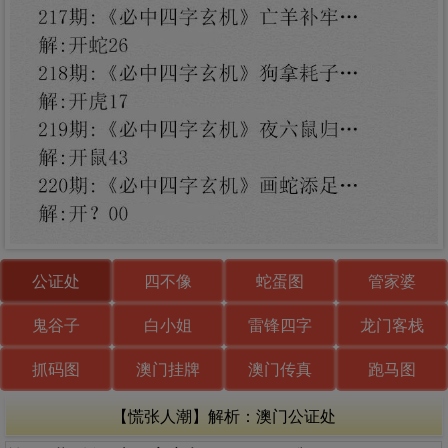
公证处
四不像
蛇蛋图
管家婆
鬼谷子
白小姐
雷锋四字
龙门客栈
抓码图
澳门挂牌
澳门传真
跑马图
【慌张人潮】解析：澳门公证处