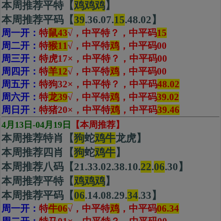
本周推荐平特【
鸡鸡鸡
】
本周推荐平码【
39
.36.07.
15
.48.02】
周一开：
特
鼠43
√
，中平特？，
中平码
15
周二开：
特
猴11
√
，中平特
鸡
，
中平码00
周三开：
特虎17×，中平特？，
中平码00
周四开：
特
羊12
√
，中平特
鸡
，
中平码00
周五开：
特狗32×，中平特？，
中平码
48.02
周六开：
特
龙39
√
，中平特
鸡
，
中平码
39.02
周日开：
特猪20×，中平特
鸡
，中平码
39.46
4月13日-04月19日
【本周推荐】
本周推荐特肖【
狗
蛇
鸡牛
龙虎】
本周推荐四肖【
狗
蛇
鸡
牛
】
本周推荐八码【21.33.02.38.10.
22
.
06
.30】
本周推荐平特【
鸡鸡鸡
】
本周推荐平码【
06
.14.08.29.
34
.33】
周一开：
特
牛06
√
，中平特
鸡
，
中平码
06.34