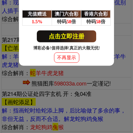
解：‌‌现在主要就是‌多管闲事‌的意思，常用来调侃别
人插手不归自己管的事儿 。‌‌解狗虎蛇鸡龙兔
充值赠送
澳门六合彩
香港六合彩
综合解肖：
狗
虎
蛇鸡龙兔
1.5%
特码
58
倍
特码
58
倍
熊猫图库
598033a.com
一定谨记!
点击立即注册
第217期公证处四字玄机 开：蛇26准
【亡羊补牢】
博彩必备!值得选择!真正的大额无忧!
解：‌‌羊丢失了再去修补羊圈，还不算晚。解蛇羊牛
不再显示
虎龙猪
综合解肖：
蛇
羊牛虎龙猪
熊猫图库
598033a.com
一定谨记!
第214期公证处四字玄机 开：兔04准
【画蛇添足】
解：‌‌指画蛇时给蛇添上脚，后比喻做了多余的事，
非但无益，反而不合适。解龙蛇狗鸡兔猴
综合解肖：
龙蛇狗鸡
兔
猴