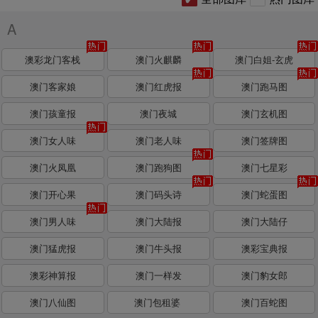
A
澳彩龙门客栈
澳门火麒麟
澳门白姐-玄虎
澳门客家娘
澳门红虎报
澳门跑马图
澳门孩童报
澳门夜城
澳门玄机图
澳门女人味
澳门老人味
澳门签牌图
澳门火凤凰
澳门跑狗图
澳门七星彩
澳门开心果
澳门码头诗
澳门蛇蛋图
澳门男人味
澳门大陆报
澳门大陆仔
澳门猛虎报
澳门牛头报
澳彩宝典报
澳彩神算报
澳门一样发
澳门豹女郎
澳门八仙图
澳门包租婆
澳门百蛇图