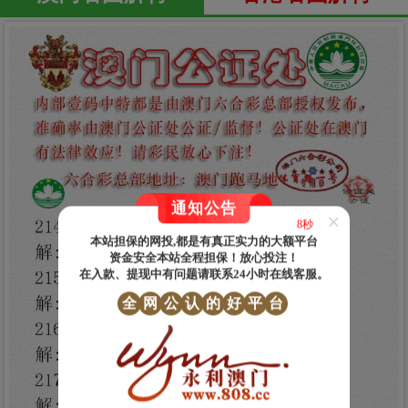
通知公告
×
6秒
本站担保的网投,都是有真正实力的大额平台
资金安全本站全程担保！放心投注！
在入款、提现中有问题请联系24小时在线客服。
全
网
公
认
的
好
平
台