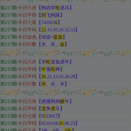
第217期
:
今日六肖
【狗鸡羊
蛇
龙马
】
第217期:
今日平特
【
鸡
飞狗跳
】
第217期:
今日七尾
【741023
6
】
第217期:
今日平码
【
12
.15.16.20.32.33
】
第217期:
今日波色
【绿
波+
蓝波
】
第217期:
今日行数
【水
、木、
金
】
第215期
:
今日六肖
【羊
蛇
龙兔虎牛
】
第215期:
今日平特
【
牛
鬼
蛇
神
】
第215期:
今日平码
【
30
.21.23.25.26.28
】
第215期:
今日行数
【
水
、火、木
】
第213期
:
今日六肖
【虎猪狗鸡
猴
牛
】
第213期:
今日平特
【
龙
争
虎
斗
】
第213期:
今日七尾
【9
5
23017
】
第213期:
今日平码
【
02.03.04.
05
.06.25
】
第213期:
今日三头
【
2头、0头、
3头
】