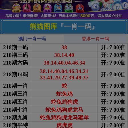
熊猫图库
『一肖一码』
澳门一肖一码
香港一肖一码
218期一码
38
开:？00准
218期三码
38.14.40
开:？00准
218期六码
38.14.40.04.46.34
开:？00准
38.14.40.04.46.34.21
218期14码
开:？00准
33.41.29.27.39.49.37
218期一肖
蛇
开:？00准
218期三肖
蛇兔鸡
开:？00准
218期五肖
蛇兔鸡狗虎
开:？00准
218期七肖
蛇兔鸡狗虎龙马
开:？00准
218期九肖
蛇兔鸡狗虎龙马猴羊
开:？00准
218期平特
虎虎虎
开:？00准