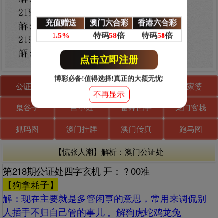
充值赠送
澳门六合彩
香港六合彩
1.5%
特码
58
倍
特码
58
倍
点击立即注册
博彩必备!值得选择!真正的大额无忧!
公证处
四不像
蛇蛋图
管家婆
不再显示
鬼谷子
白小姐
雷锋四字
龙门客栈
抓码图
澳门挂牌
澳门传真
跑马图
【慌张人潮】解析：澳门公证处
第218期公证处四字玄机 开：？00准
【狗拿耗子】
解：‌‌现在主要就是‌多管闲事‌的意思，常用来调侃别
人插手不归自己管的事儿 。‌‌解狗虎蛇鸡龙兔