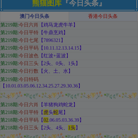
熊猫图库
『今日头条』
澳门今日头条
香港今日头条
第219期
:
今日六肖
【鸡马龙虎牛羊
】
第219期:
今日平特
【牛鼎烹鸡
】
第219期:
今日七尾
【7896321
】
第219期:
今日平码
【
10.11.12.13.14.15
】
第219期:
今日波色
【红
波+蓝波
】
第219期:
今日三头
【
2头、0头、1头
】
第219期:
今日行数
【火
、土、水
】
第219期:
今日特码
【10.01.03.05.06.12.34.25.27.29.30.36
】
第218期
:
今日六肖
【羊猪狗鸡蛇龙
】
第218期:
今日平特
【
虎
头
蛇
尾
】
第218期:
今日平码
【
02
.06.05.03.36.39
】
第218期:
今日三头
【
2头、4头、
1头
】