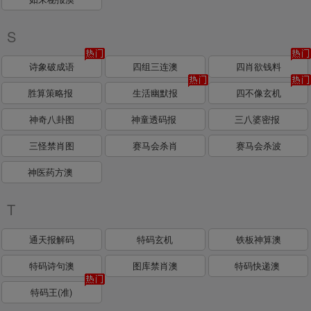
S
诗象破成语
四组三连澳
四肖欲钱料
胜算策略报
生活幽默报
四不像玄机
神奇八卦图
神童透码报
三八婆密报
三怪禁肖图
赛马会杀肖
赛马会杀波
神医药方澳
T
通天报解码
特码玄机
铁板神算澳
特码诗句澳
图库禁肖澳
特码快递澳
特码王(准)