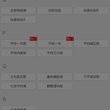
女财神报澳
内部传真
内幕特肖B
内幕特肖A
P
平特一肖图
平特一肖
平特藏宝图
平特内幕报
平特王日报
Q
七句真言图
趣味幽默澳
千手观音图
七肖中特澳
麒麟透码报
R
如来秘报澳