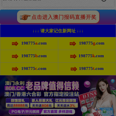
点击进入澳门报码直播开奖
↓↓↓ 请大家记住新网址 ↓↓↓
198775
a
.com
198775
g
.com
198775
b
.com
198775
k
.com
198775
c
.com
198775
t
.com