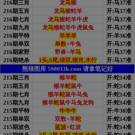
216期三肖
龙
马
猴
开:马37准
216期五肖
龙
马
猴蛇羊
开:马37准
216期七肖
龙
马
猴蛇羊牛虎
开:马37准
216期九肖
龙
马
猴蛇羊牛虎鼠兔
开:马37准
216期平特
羊羊羊
开:羊36准
216期单双
单数
+牛兔
开:马37准
216期家野
野兽+羊
马
开:马37准
216期绝杀
1头,0尾,绿双,猪肖,木行
开:马37准
熊猫图库 598033k.com 请拿笔记好
215期三肖
猴羊
蛇
开:蛇14准
215期五肖
猴羊
蛇
鼠牛
开:蛇14准
215期七肖
猴羊
蛇
鼠牛马兔
开:蛇14准
215期九肖
猴羊
蛇
鼠牛马兔龙狗
开:蛇14准
215期平特
牛牛牛
开:牛30准
215期单双
双数+羊
蛇
开:蛇14准
215期波色
蓝波
+红波
开:蛇14准