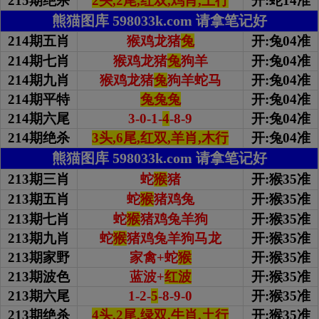
215期绝杀
2头,2尾,红双,鸡肖,土行
开:蛇14准
熊猫图库 598033k.com 请拿笔记好
214期五肖
猴鸡龙猪
兔
开:兔04准
214期七肖
猴鸡龙猪
兔
狗羊
开:兔04准
214期九肖
猴鸡龙猪
兔
狗羊蛇马
开:兔04准
214期平特
兔兔兔
开:兔04准
214期
六尾
3-0-1-
4
-8-9
开:兔04准
214期绝杀
3头,6尾,红双,羊肖,木行
开:兔04准
熊猫图库 598033k.com 请拿笔记好
213期三肖
蛇
猴
猪
开:猴35准
213期五肖
蛇
猴
猪鸡兔
开:猴35准
213期七肖
蛇
猴
猪鸡兔羊狗
开:猴35准
213期九肖
蛇
猴
猪鸡兔羊狗马龙
开:猴35准
213期家野
家禽+蛇
猴
开:猴35准
213期波色
蓝波+
红波
开:猴35准
213期
六尾
1-2-
5
-8-9-0
开:猴35准
213期绝杀
4头,2尾,绿双,牛肖,土行
开:猴35准